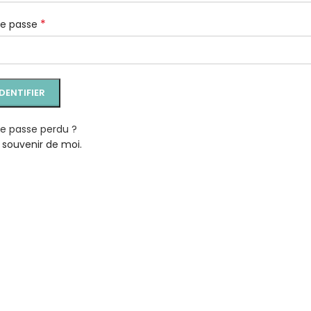
*
de passe
IDENTIFIER
e passe perdu ?
 souvenir de moi.