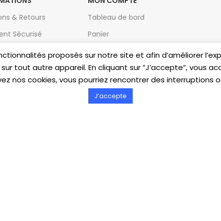
MATIONS
MON COMPTE
sons & Retours
Tableau de bord
ent Sécurisé
Panier
Adresses
fonctionnalités proposés sur notre site et afin d’améliorer l’
ur tout autre appareil. En cliquant sur ”J’accepte”, vous acc
ns Légales
Moyens de paiement
ez nos cookies, vous pourriez rencontrer des interruptions 
que de confidentialité
Détail du compte
J’accepte
es
Favoris
ctez-nous
ions Fréquentes
ties