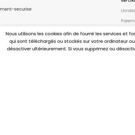
INFOR
Livrai
Paiem
C.G.V.
Nous utilisons les cookies afin de fournir les services et 
qui sont téléchargés ou stockés sur votre ordinateur ou s
Mentio
désactiver ultérieurement. Si vous supprimez ou désactiv
Politi
Cooki
Conta
Quest
(FAQ)
*Garan
Blog
ORTHOPEDIE CANINE 2019
-
CREATED BY ORTHOPEDIE CANINE