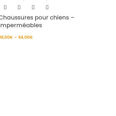
Chaussures pour chiens –
Imperméables
38,00
€
–
64,00
€