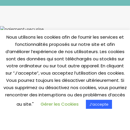
Nous utilisons les cookies afin de fournir les services et
fonctionnalités proposés sur notre site et afin
INFORMATIONS
d’améliorer l’expérience de nos utilisateurs. Les cookies
Livraisons & Retours
sont des données qui sont téléchargés ou stockés sur
votre ordinateur ou sur tout autre appareil. En cliquant
Paiement Sécurisé
sur ”J’accepte”, vous acceptez l’utilisation des cookies.
C.G.V.
Vous pourrez toujours les désactiver ultérieurement. Si
Mentions Légales
vous supprimez ou désactivez nos cookies, vous pourriez
rencontrer des interruptions ou des problèmes d’accès
Politique de confidentialité
au site."
Gérer les Cookies
J’accepte
Cookies
Contactez-nous
Questions Fréquentes (FAQ)