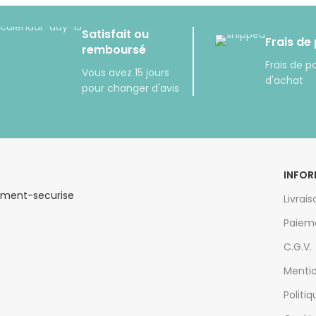
Satisfait ou
Frais de
remboursé
Frais de p
Vous avez 15 jours
d'achat
pour changer d'avis
INFOR
Livrai
Paiem
C.G.V.
Mentio
Politi