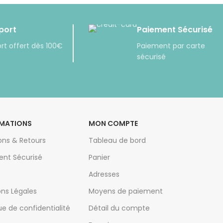
 port
Paiement Sécurisé
ort offert dès 100€
Paiement par carte
sécurisé
MATIONS
MON COMPTE
sons & Retours
Tableau de bord
ent Sécurisé
Panier
Adresses
ns Légales
Moyens de paiement
que de confidentialité
Détail du compte