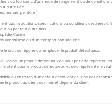
tions du fabricant, d’un mode de rangement ou de conditions d’
ut autre tiers.
s, harnais, peinture ).
ment aux instructions, spécifications ou conditions destinées à l’u
ous ou par tout autre tiers.
hopédie Canine.
de vandalisme ou d’un transport non sécurisé.
e le droit de réparer ou remplacer le produit défectueux.
édie Canine, un produit défectueux ne peut pas être réparé ou 
le client pour le produit défectueux, et cela représente le seul r
valable ou en raison d’un défaut découlant de l’une des circons
r le produit au client aux frais et dépens du client.