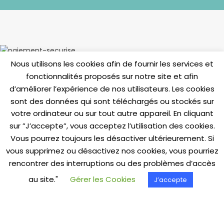
Nous utilisons les cookies afin de fournir les services et
fonctionnalités proposés sur notre site et afin
INFORMATIONS
d’améliorer l’expérience de nos utilisateurs. Les cookies
Livraisons & Retours
sont des données qui sont téléchargés ou stockés sur
votre ordinateur ou sur tout autre appareil. En cliquant
Paiement Sécurisé
sur ”J’accepte”, vous acceptez l’utilisation des cookies.
C.G.V.
Vous pourrez toujours les désactiver ultérieurement. Si
Mentions Légales
vous supprimez ou désactivez nos cookies, vous pourriez
rencontrer des interruptions ou des problèmes d’accès
Politique de confidentialité
au site."
Gérer les Cookies
J’accepte
Cookies
Contactez-nous
Questions Fréquentes (FAQ)