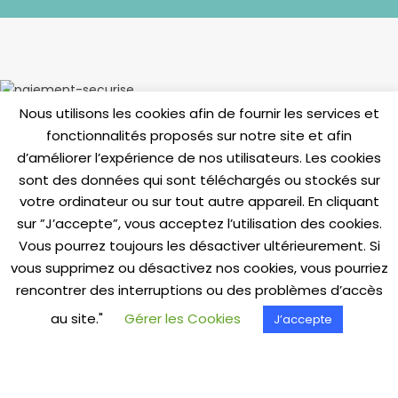
Nous utilisons les cookies afin de fournir les services et
fonctionnalités proposés sur notre site et afin
INFORMATIONS
d’améliorer l’expérience de nos utilisateurs. Les cookies
Livraisons & Retours
sont des données qui sont téléchargés ou stockés sur
votre ordinateur ou sur tout autre appareil. En cliquant
Paiement Sécurisé
sur ”J’accepte”, vous acceptez l’utilisation des cookies.
C.G.V.
Vous pourrez toujours les désactiver ultérieurement. Si
Mentions Légales
vous supprimez ou désactivez nos cookies, vous pourriez
rencontrer des interruptions ou des problèmes d’accès
Politique de confidentialité
au site."
Gérer les Cookies
J’accepte
Cookies
Contactez-nous
Questions Fréquentes (FAQ)